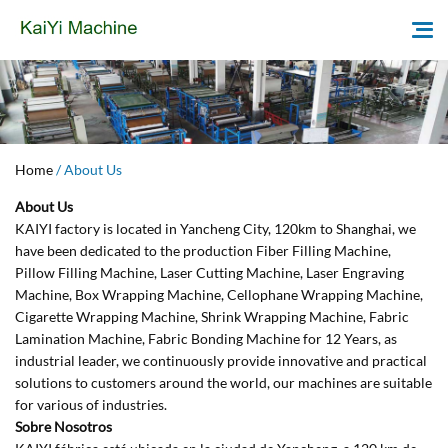
Home
Home
/
About Us
About Us
About Us
KAIYI factory is located in Yancheng City, 120km to Shanghai, we
have been dedicated to the production Fiber Filling Machine,
Products
Pillow Filling Machine, Laser Cutting Machine, Laser Engraving
Machine, Box Wrapping Machine, Cellophane Wrapping Machine,
News
Cigarette Wrapping Machine, Shrink Wrapping Machine, Fabric
Lamination Machine, Fabric Bonding Machine for 12 Years, as
Question
industrial leader, we continuously provide innovative and practical
solutions to customers around the world, our machines are suitable
Contact
for various of industries.
Sobre Nosotros