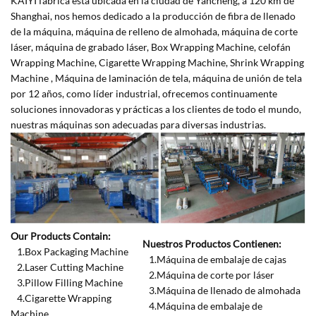
KAIYI fábrica está ubicada en la ciudad de Yancheng, a 120 km de
Shanghai, nos hemos dedicado a la producción de fibra de llenado
de la máquina, máquina de relleno de almohada, máquina de corte
láser, máquina de grabado láser, Box Wrapping Machine, celofán
Wrapping Machine, Cigarette Wrapping Machine, Shrink Wrapping
Machine , Máquina de laminación de tela, máquina de unión de tela
por 12 años, como líder industrial, ofrecemos continuamente
soluciones innovadoras y prácticas a los clientes de todo el mundo,
nuestras máquinas son adecuadas para diversas industrias.
Our Products Contain:
Nuestros Productos Contienen:
1.Box Packaging Machine
1.Máquina de embalaje de cajas
2.Laser Cutting Machine
2.Máquina de corte por láser
3.Pillow Filling Machine
3.Máquina de llenado de almohada
4.Cigarette Wrapping
4.Máquina de embalaje de
Machine